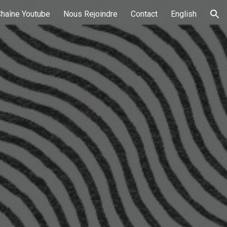
haîne Youtube
Nous Rejoindre
Contact
English
ion